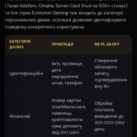
(Texas Hold'em, Omaha, Seven Card Stud на 500+ столах)
та live-іграх Evolution Gaming теж входить до категорії
персональних даних, оскільки дозволяє ідентифікувати
поведінку конкретного користувача.
КАТЕГОРІЯ
ПРИКЛАДИ
МЕТА ЗБОРУ
ДАНИХ
Створення
Ім'я, прізвище,
облікового
дата
Ідентифікаційні
запису,
народження,
підтвердження
email, телефон
віку 18+
Номер картки
Обробка
Visa/Mastercard,
платежів,
гаманець
Фінансові
виведення до
криптовалюти,
300 000 UAH/
сума депозиту
день
(від 100 UAH)