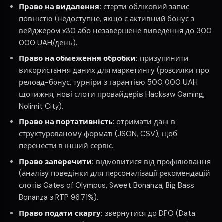
Право на видалення:
стерти обліковий запис
повністю (недоступне, якщо є активний бонус з
вейджером x30 або незавершене виведення до 300
000 UAH/день).
Право на обмеження обробки:
призупинити
використання даних для маркетингу (розсилки про
релоад-бонус, турніри з гарантією 500 000 UAH
щотижня, нові слоти провайдерів Hacksaw Gaming,
Nolimit City).
Право на портативність:
отримати дані в
структурованому форматі (JSON, CSV), щоб
перенести в інший сервіс.
Право заперечити:
відмовитися від профілювання
(аналізу поведінки для персоналізації рекомендацій
слотів Gates of Olympus, Sweet Bonanza, Big Bass
Bonanza з RTP 96.71%).
Право подати скаргу:
звернутися до DPO (Data