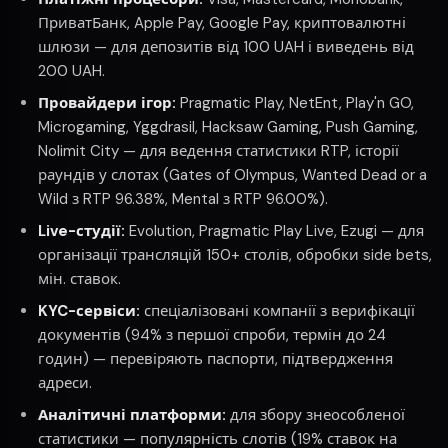
ПриватБанк, Apple Pay, Google Pay, криптовалютні
шлюзи — для депозитів від 100 UAH і виведень від
200 UAH.
Провайдери ігор:
Pragmatic Play, NetEnt, Play'n GO,
Microgaming, Yggdrasil, Hacksaw Gaming, Push Gaming,
Nolimit City — для ведення статистики RTP, історії
раундів у слотах (Gates of Olympus, Wanted Dead or a
Wild з RTP 96.38%, Mental з RTP 96.00%).
Live-студії:
Evolution, Pragmatic Play Live, Ezugi — для
організації трансляцій 150+ столів, обробки side bets,
мін. ставок.
KYC-сервіси:
спеціалізовані компанії з верифікації
документів (94% з першої спроби, термін до 24
годин) — перевіряють паспорти, підтвердження
адреси.
Аналітичні платформи:
для збору знеособленої
статистики — популярність слотів (19% ставок на