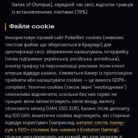
Gates of Olympus), середній час сесії, відсоток гравців
із встановленими лімітами (78%).
Файли cookie
Використовує ігровий сайт PokerBet cookies (невеликі
текстові файли, що зберігаються в браузері) для
ідентифікації сесії, збереження налаштувань інтерфейсу
(мова підтримки: українська, російська, англійська),
аналізу трафіку та персоналізації реклами. Коли клієнт
вперше відвідує казино, з'являється банер із пропозицією
прийняти або налаштувати cookies — це вимога GDPR-
compliant. Технічні cookies (також звані "необхідними")
неможливо відключити, оскільки без них сервіс не
працює: вони запам'ятовують сесію входу, валюту
облікового запису (UAH, USD, EUR), баланс після депозиту
від 100 UAH. Аналітичні cookies відстежують, які сторінки
відвідує користувач (наприклад,
каталог слотів
,
покер-
рум з 500+ столами
,
live-казино з Evolution Gaming
),
скільки часу проводить на кожній, які ігри запускає в