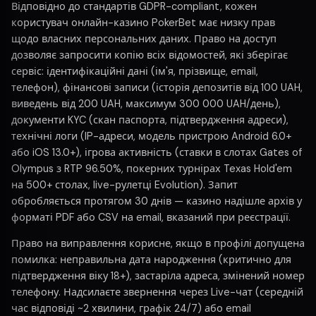
Відповідно до стандартів GDPR-compliant, кожен
користувач онлайн-казино PokerBet має низку прав
щодо власних персональних даних. Право на доступ
дозволяє запросити копію всіх відомостей, які зберігає
сервіс: ідентифікаційні дані (ім'я, прізвище, email,
телефон), фінансові записи (історія депозитів від 100 UAH,
виведень від 200 UAH, максимум 300 000 UAH/день),
документи KYC (скан паспорта, підтвердження адреси),
технічні логи (IP-адреси, модель пристрою Android 6.0+
або iOS 13.0+), ігрова активність (ставки в слотах Gates of
Olympus з RTP 96.50%, покерних турнірах Texas Hold'em
на 500+ столах, live-рулетці Evolution). Запит
обробляється протягом 30 днів — казино надішле архів у
форматі PDF або CSV на email, вказаний при реєстрації.
Право на виправлення корисне, якщо в профілі допущена
помилка: неправильна дата народження (критично для
підтвердження віку 18+), застаріла адреса, змінений номер
телефону. Надсилаєте звернення через Live-чат (середній
час відповіді ~2 хвилини, графік 24/7) або email