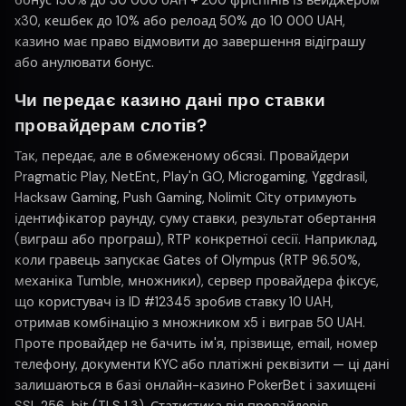
бонус 150% до 30 000 UAH + 200 фріспінів із вейджером
x30, кешбек до 10% або релоад 50% до 10 000 UAH,
казино має право відмовити до завершення відіграшу
або анулювати бонус.
Чи передає казино дані про ставки
провайдерам слотів?
Так, передає, але в обмеженому обсязі. Провайдери
Pragmatic Play, NetEnt, Play'n GO, Microgaming, Yggdrasil,
Hacksaw Gaming, Push Gaming, Nolimit City отримують
ідентифікатор раунду, суму ставки, результат обертання
(виграш або програш), RTP конкретної сесії. Наприклад,
коли гравець запускає Gates of Olympus (RTP 96.50%,
механіка Tumble, множники), сервер провайдера фіксує,
що користувач із ID #12345 зробив ставку 10 UAH,
отримав комбінацію з множником x5 і виграв 50 UAH.
Проте провайдер не бачить ім'я, прізвище, email, номер
телефону, документи KYC або платіжні реквізити — ці дані
залишаються в базі онлайн-казино PokerBet і захищені