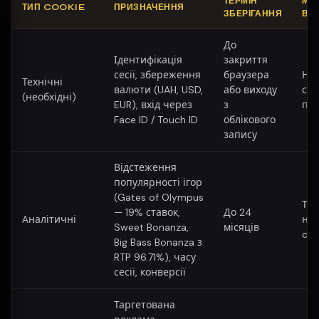
ТЕРМІН
МО
ТИП COOKIE
ПРИЗНАЧЕННЯ
ЗБЕРІГАННЯ
ВІ
До
Ідентифікація
закриття
сесії, збереження
браузера
Ні 
Технічні
валюти (UAH, USD,
або виходу
сер
(необхідні)
EUR), вхід через
з
пр
Face ID / Touch ID
облікового
запису
Відстеження
популярності ігор
(Gates of Olympus
Так
— 19% ставок,
До 24
Аналітичні
на
Sweet Bonanza,
місяців
coo
Big Bass Bonanza з
RTP 96.71%), часу
сесії, конверсії
Таргетована