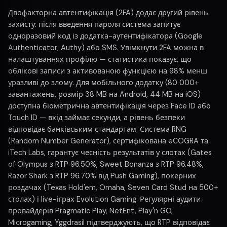
Двофакторна автентифікація (2FA) додає другий рівень
захисту: після введення пароля система запитує
одноразовий код із додатка-аутентифікатора (Google
Authenticator, Authy) або SMS. Увімкнути 2FA можна в
налаштуваннях профілю — статистика показує, що
облікові записи з активованою функцією на 98% менш
уразливі до злому. Для мобільного додатку (80 000+
завантажень, розмір 38 MB на Android, 44 MB на iOS)
доступна біометрична автентифікація через Face ID або
Touch ID — вхід займає секунди, а рівень безпеки
відповідає банківським стандартам. Система RNG
(Random Number Generator), сертифікована eCOGRA та
iTech Labs, гарантує чесність результатів у слотах (Gates
of Olympus з RTP 96.50%, Sweet Bonanza з RTP 96.48%,
Razor Shark з RTP 96.70% від Push Gaming), покерних
роздачах (Texas Hold'em, Omaha, Seven Card Stud на 500+
столах) і live-іграх Evolution Gaming. Регулярні аудити
провайдерів Pragmatic Play, NetEnt, Play'n GO,
Microgaming, Yggdrasil підтверджують, що RTP відповідає