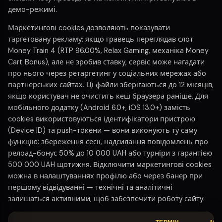
демо-режимі.
Маркетингові cookies дозволяють показувати
таргетовану рекламу: якщо гравець переглядав слот
Money Train 4 (RTP 96.00%, Relax Gaming, механіка Money
Cart Bonus), але не зробив ставку, сервіс може нагадати
про нього через ретаргетинг у соціальних мережах або
партнерських сайтах. Ці файли зберігаються до 12 місяців,
якщо користувач не очистить кеш браузера раніше. Для
мобільного додатку (Android 6.0+, iOS 13.0+) замість
cookies використовуються ідентифікатори пристрою
(Device ID) та push-токени — вони виконують ту саму
функцію: збереження сесії, надсилання повідомлень про
релоад-бонус 50% до 10 000 UAH або турніри з гарантією
500 000 UAH щотижня. Відключити маркетингові cookies
можна в налаштуваннях профілю або через банер при
першому відвідуванні — технічні та аналітичні
залишаться активними, щоб забезпечити роботу сайту.