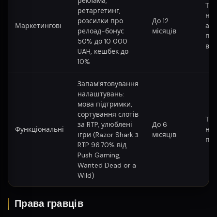
реклама,
Так
ретаргетинг,
на
розсилки про
До 12
Маркетингові
або
релоад-бонус
місяців
пе
50% до 10 000
від
UAH, кешбек до
10%
Запам'ятовування
налаштувань:
мова підтримки,
сортування слотів
Так
за RTP, улюблені
До 6
Функціональні
на
ігри (Razor Shark з
місяців
пр
RTP 96.70% від
Push Gaming,
Wanted Dead or a
Wild)
Права гравців